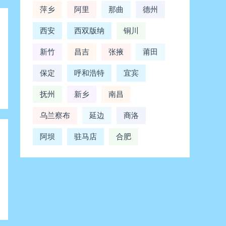
萍乡
阿里
那曲
德州
西安
西双版纳
铜川
新竹
昌吉
张掖
莆田
保定
呼和浩特
宜宾
抚州
新乡
南昌
乌兰察布
延边
商洛
阿坝
驻马店
合肥