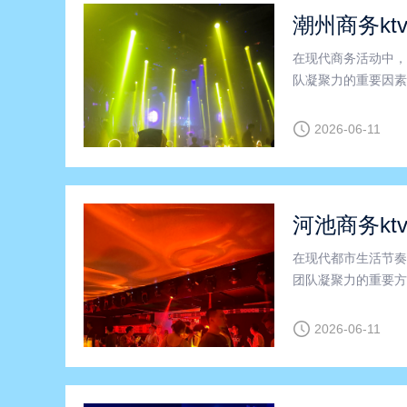
潮州商务kt
在现代商务活动中，
队凝聚力的重要因素
着一种全新的商务K
其独特的文化氛围和
2026-06-11
河池商务kt
在现代都市生活节奏
团队凝聚力的重要方
功能和舒适的环境，
V？它为何在河池和
2026-06-11