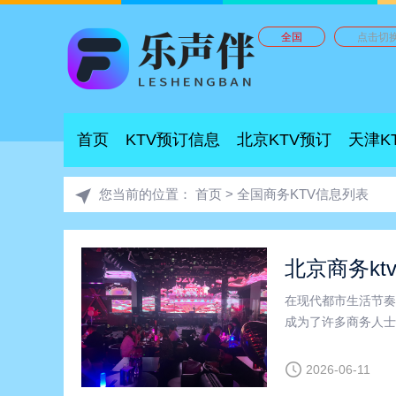
全国
点击切
首页
KTV预订信息
北京KTV预订
天津K
您当前的位置：
首页
>
全国商务KTV信息列表
北京商务kt
在现代都市生活节奏
成为了许多商务人士
独特的魅力和优质的
V的兴起，更多企业
2026-06-11