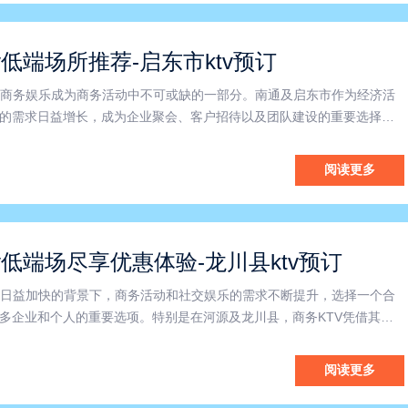
v低端场所推荐-启东市ktv预订
商务娱乐成为商务活动中不可或缺的一部分。南通及启东市作为经济活
V的需求日益增长，成为企业聚会、客户招待以及团队建设的重要选择。
KTV的市场细分中，提供了更为经济实惠且功能齐全的娱乐空间，满足
求。南通商务KTV凭借其便捷的地理位置和优质的服务，广受各
阅读更多
v低端场尽享优惠体验-龙川县ktv预订
日益加快的背景下，商务活动和社交娱乐的需求不断提升，选择一个合
许多企业和个人的重要选项。特别是在河源及龙川县，商务KTV凭借其专
环境，成为推动商务交流和团队建设的理想场所。本文将围绕河源商务K
TV以及低端场商务KTV的优势与特点进行深入探讨，助您更
阅读更多