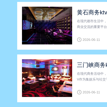
黄石商务kt
在现代都市生活中，
商业交流的重要平台
士首选的聚会场所。
助力商务活动更加高
2026-06-11
三门峡商务k
在现代商务活动中，
V作为集娱乐与社交
宝市，商务KTV凭
商务KTV以其先进
2026-06-11