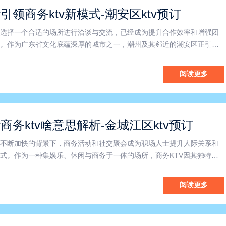
v引领商务ktv新模式-潮安区ktv预订
选择一个合适的场所进行洽谈与交流，已经成为提升合作效率和增强团
。作为广东省文化底蕴深厚的城市之一，潮州及其邻近的潮安区正引领
TV模式，助力企业开启高效、舒适的商务交流新篇章。潮州商务KTV以
先进的设施设备，为商务人士提供了理想的聚会场所。不同于传统
阅读更多
v商务ktv啥意思解析-金城江区ktv预订
不断加快的背景下，商务活动和社交聚会成为职场人士提升人际关系和
式。作为一种集娱乐、休闲与商务于一体的场所，商务KTV因其独特的
越来越受到河池及金城江区企业和个人的青睐。那么，什么是商务KT
金城江区的商业圈中成为热门选择？本文将为您详细解析。首先，我
阅读更多