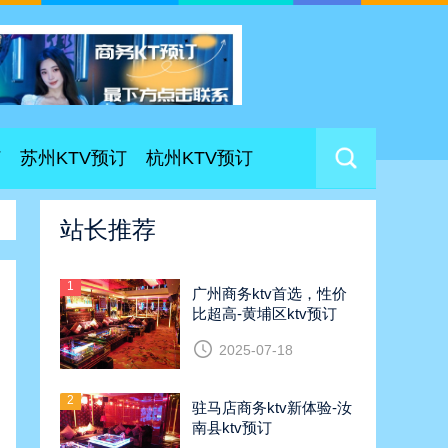
订
苏州KTV预订
杭州KTV预订
站长推荐
1
广州商务ktv首选，性价
比超高-黄埔区ktv预订
2025-07-18
2
驻马店商务ktv新体验-汝
南县ktv预订