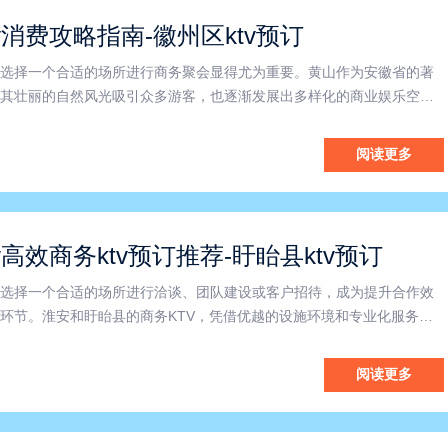
v消费攻略指南-徽州区ktv预订
选择一个合适的场所进行商务聚会显得尤为重要。黄山作为安徽省的著
其壮丽的自然风光吸引众多游客，也逐渐发展出多样化的商业娱乐空
KTV因其优越的环境和专业的服务，成为徽州区商务人士进行交流与合
商务KTV位于徽州区核心地带，便捷的交通为商务活动提供了极大便
阅读更多
v高效商务ktv预订推荐-盱眙县ktv预订
选择一个合适的场所进行洽谈、团队建设或客户招待，成为提升合作效
环节。淮安和盱眙县的商务KTV，凭借优越的设施环境和专业化服务，
商务娱乐场所，为商务交流增添了更多活力与乐趣。淮安商务KTV以其
和先进的音响设备，为商务聚会提供了理想的空间。不论是小型团
阅读更多