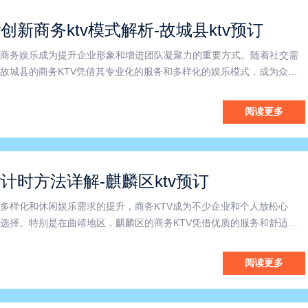
v创新商务ktv模式解析-故城县ktv预订
商务娱乐成为提升企业形象和增进团队凝聚力的重要方式。随着社交需
故城县的商务KTV凭借其专业化的服务和多样化的娱乐模式，成为众多
的休闲场所。本文将围绕衡水商务KTV、故城县商务KTV及商务KTV模
及发展趋势。一、衡水商务KTV的独特魅力衡水作为河北省
阅读更多
v计时方法详解-麒麟区ktv预订
多样化和休闲娱乐需求的提升，商务KTV成为不少企业和个人放松心
选择。特别是在曲靖地区，麒麟区的商务KTV凭借优质的服务和舒适的
新宠。本文将围绕“曲靖商务ktv”、“麒麟区商务ktv”以及“商务ktv怎么计
为您全面介绍商务KTV的魅力与使用技巧。首
阅读更多