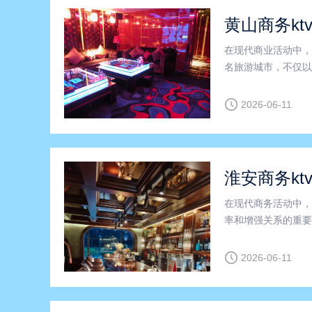
黄山商务kt
在现代商业活动中，
名旅游城市，不仅以
间。其中，黄山商务
作的理想选择。黄山
2026-06-11
淮安商务kt
在现代商务活动中，
率和增强关系的重要
成为众多企业首选的
宽敞舒适的包间设计
2026-06-11