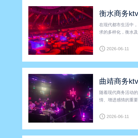
衡水商务kt
在现代都市生活中，
求的多样化，衡水及
企业和商务人士首选
式，探讨其独特优势
2026-06-11
曲靖商务kt
随着现代商务活动的
情、增进感情的重要
环境，成为商务聚会的
时”这几个关键词，
2026-06-11