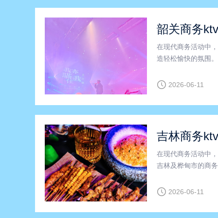
韶关商务kt
在现代商务活动中，
造轻松愉快的氛围。
翁源县，这里更是集
V优势及实用攻略，
2026-06-11
吉林商务kt
在现代商务活动中，
吉林及桦甸市的商务
想选择。本文将围绕“
为您提供一份实用的
2026-06-11