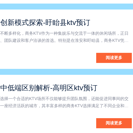
v创新模式探索-盱眙县ktv预订
不断多样化，商务KTV作为一种集娱乐与交流于一体的休闲场所，正日
、团队建设和客户洽谈的首选。特别是在淮安和盱眙县，商务KTV凭借
优质的环境，赢得了众多企业的青睐。淮安商务KTV在本地市场中具有
这些场所普遍注重环境的舒适与私密，包间设计巧妙，隔音效果
阅读更多
v中低端区别解析-高明区ktv预订
选择一个合适的KTV场所不仅能够提升团队氛围，还能促进同事间的交
一座经济活跃的城市，其丰富多样的商务KTV选择满足了不同企业和客
高明区，商务KTV的市场日益繁荣，为本地及周边企业提供了良好的娱
首先，佛山商务KTV以其优质的服务和舒适的环境成为企业举
阅读更多