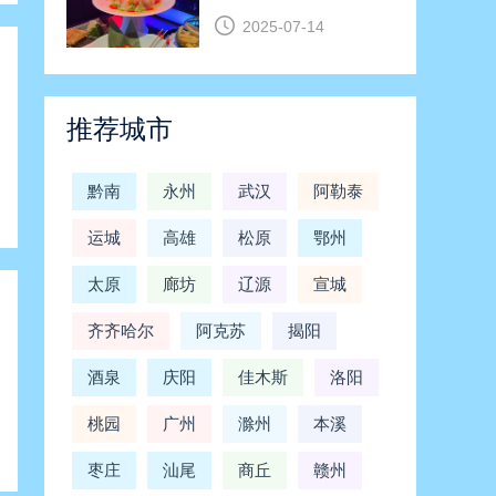
2025-07-14
推荐城市
黔南
永州
武汉
阿勒泰
运城
高雄
松原
鄂州
太原
廊坊
辽源
宣城
齐齐哈尔
阿克苏
揭阳
酒泉
庆阳
佳木斯
洛阳
桃园
广州
滁州
本溪
枣庄
汕尾
商丘
赣州