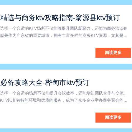
v精选与商务ktv攻略指南-翁源县ktv预订
选择一个合适的KTV场所不仅能够提升团队凝聚力，还能为商务洽谈创
韶关作为广东省的重要城市，拥有丰富多样的商务KTV资源，尤其是在
休闲与商务于一体的理想选择。本文将为您详解韶关及翁源县的商务KT
助您轻松掌握商务娱乐新风尚。首先，韶关商务KTV凭借其优
阅读更多
v必备攻略大全-桦甸市ktv预订
选择一个合适的场所不仅能提升会议效率，还能增进团队合作与交流。
KTV以其独特的环境和优质的服务，成为了众多企业举办商务聚会的理
吉林商务KTV”、“桦甸市商务KTV”以及“商务KTV攻略”这几个关键词，
商务KTV攻略，助力您的商务活动更加成功。首先
阅读更多