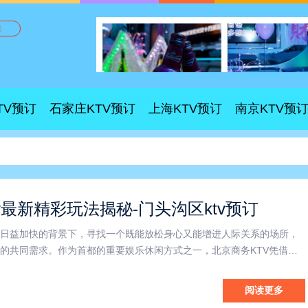
换
TV预订
石家庄KTV预订
上海KTV预订
南京KTV预
v最新精彩玩法揭秘-门头沟区ktv预订
日益加快的背景下，寻找一个既能放松身心又能增进人际关系的场所，
的共同需求。作为首都的重要娱乐休闲方式之一，北京商务KTV凭借其
服务，成为了商务活动中的理想选择。特别是在门头沟区，随着商务KT
和团队找到了高效且愉快的聚会环境。北京商务KTV以其宽敞舒
阅读更多