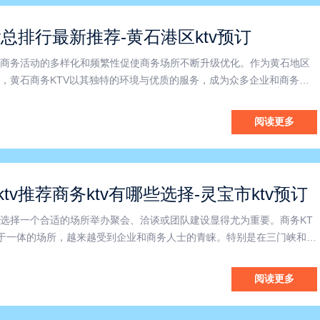
v总排行最新推荐-黄石港区ktv预订
商务活动的多样化和频繁性促使商务场所不断升级优化。作为黄石地区
，黄石商务KTV以其独特的环境与优质的服务，成为众多企业和商务人
尤其是在黄石港区，商务KTV凭借便利的地理位置和完善的配套设施，
效顺畅。选择一家合适的商务KTV，不仅仅是为了提供一个聚会
阅读更多
tv推荐商务ktv有哪些选择-灵宝市ktv预订
选择一个合适的场所举办聚会、洽谈或团队建设显得尤为重要。商务KT
于一体的场所，越来越受到企业和商务人士的青睐。特别是在三门峡和灵
借其优越的环境和专业的服务，成为众多商务活动的首选。首先，三门峡
的音响设备和舒适的包间环境，为客户营造了一个轻松愉快的氛
阅读更多